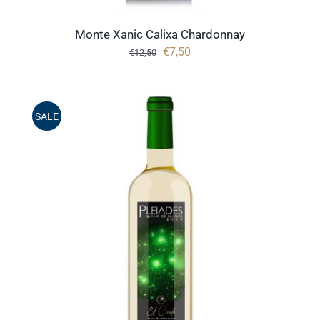
Monte Xanic Calixa Chardonnay
Oorspronkelijke
Huidige
€
7,50
€
12,50
prijs
prijs
was:
is:
€12,50.
€7,50.
SALE