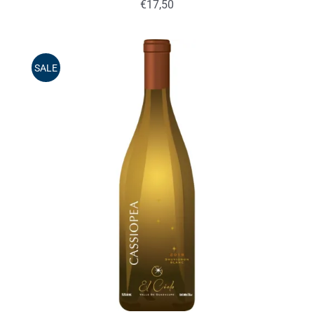
€
17,50
SALE