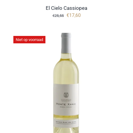
El Cielo Cassiopea
Oorspronkelijke
Huidige
€
17,60
€
25,55
prijs
prijs
was:
is:
€25,55.
€17,60.
Niet op voorraad