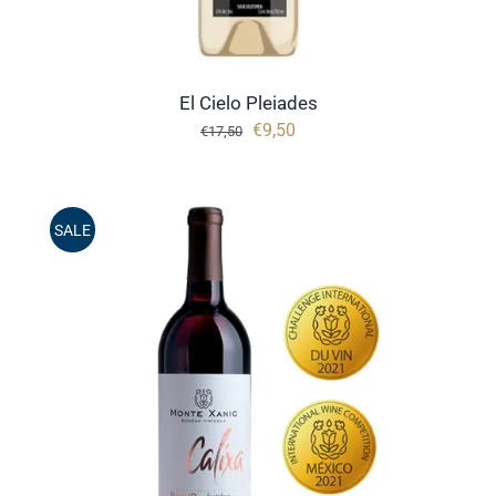
El Cielo Pleiades
Oorspronkelijke
Huidige
€
9,50
€
17,50
prijs
prijs
was:
is:
€17,50.
€9,50.
SALE