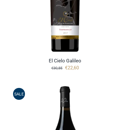
El Cielo Galileo
Oorspronkelijke
Huidige
€
22,60
€
30,85
prijs
prijs
was:
is:
€30,85.
€22,60.
SALE