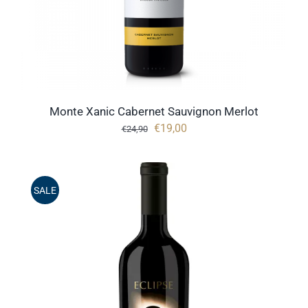
Monte Xanic Cabernet Sauvignon Merlot
Oorspronkelijke
Huidige
€
19,00
€
24,90
prijs
prijs
was:
is:
€24,90.
€19,00.
SALE