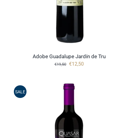
Adobe Guadalupe Jardín de Tru
Oorspronkelijke
Huidige
€
12,50
€
19,50
prijs
prijs
was:
is:
€19,50.
€12,50.
SALE