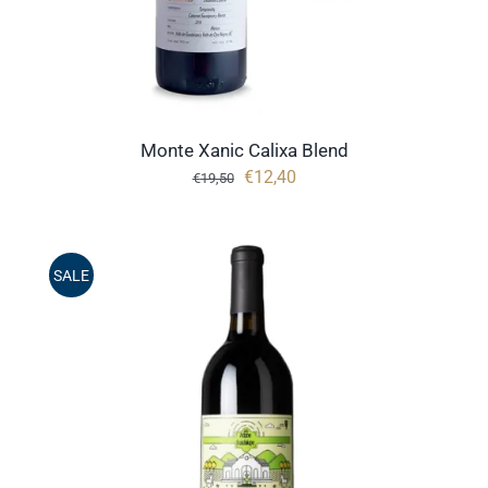
Monte Xanic Calixa Blend
Oorspronkelijke
Huidige
€
12,40
€
19,50
prijs
prijs
was:
is:
€19,50.
€12,40.
SALE