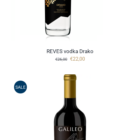
REVES vodka Drako
Oorspronkelijke
Huidige
€
22,00
€
26,00
prijs
prijs
was:
is:
€26,00.
€22,00.
SALE