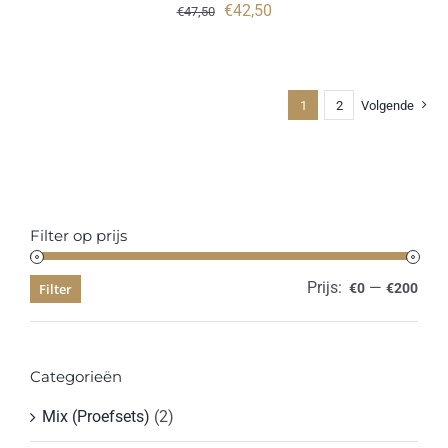
Oorspronkelijke
Huidige
€
42,50
€
47,50
prijs
prijs
was:
is:
€47,50.
€42,50.
1
2
Volgende
Filter op prijs
Prijs:
—
Min.
Max
Filter
€0
€200
prijs
prijs
Categorieën
Mix (Proefsets)
(2)